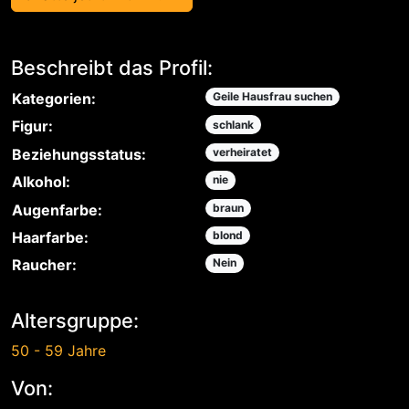
Beschreibt das Profil:
Kategorien:
Geile Hausfrau suchen
Figur:
schlank
Beziehungsstatus:
verheiratet
Alkohol:
nie
Augenfarbe:
braun
Haarfarbe:
blond
Raucher:
Nein
Altersgruppe:
50 - 59 Jahre
Von: