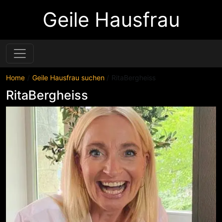
Geile Hausfrau
Home
Geile Hausfrau suchen
RitaBergheiss
RitaBergheiss